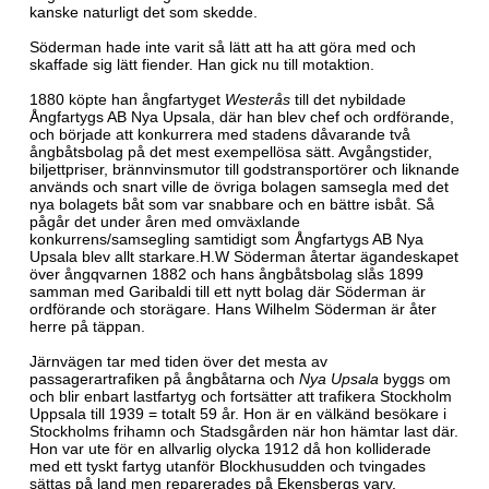
kanske naturligt det som skedde.
Söderman hade inte varit så lätt att ha att göra med och
skaffade sig lätt fiender. Han gick nu till motaktion.
1880 köpte han ångfartyget
Westerås
till det nybildade
Ångfartygs AB Nya Upsala, där han blev chef och ordförande,
och började att konkurrera med stadens dåvarande två
ångbåtsbolag på det mest exempellösa sätt. Avgångstider,
biljettpriser, brännvinsmutor till godstransportörer och liknande
används och snart ville de övriga bolagen samsegla med det
nya bolagets båt som var snabbare och en bättre isbåt. Så
pågår det under åren med omväxlande
konkurrens/samsegling samtidigt som Ångfartygs AB Nya
Upsala blev allt starkare.H.W Söderman återtar ägandeskapet
över ångqvarnen 1882 och hans ångbåtsbolag slås 1899
samman med Garibaldi till ett nytt bolag där Söderman är
ordförande och storägare. Hans Wilhelm Söderman är åter
herre på täppan.
Järnvägen tar med tiden över det mesta av
passagerartrafiken på ångbåtarna och
Nya Upsala
byggs om
och blir enbart lastfartyg och fortsätter att trafikera Stockholm
Uppsala till 1939 = totalt 59 år. Hon är en välkänd besökare i
Stockholms frihamn och Stadsgården när hon hämtar last där.
Hon var ute för en allvarlig olycka 1912 då hon kolliderade
med ett tyskt fartyg utanför Blockhusudden och tvingades
sättas på land men reparerades på Ekensbergs varv.