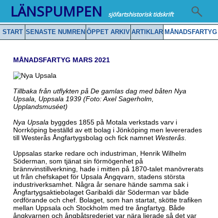
LÄNSPUMPEN
sjöfartshistorisk tidskrift
START
SENASTE NUMREN
ÖPPET ARKIV
ARTIKLAR
MÅNADSFARTYG
MÅNADSFARTYG MARS 2021
Tillbaka från utflykten på De gamlas dag med båten Nya
Upsala, Uppsala 1939 (Foto: Axel Sagerholm,
Upplandsmuséet)
Nya Upsala
byggdes 1855 på Motala verkstads varv i
Norrköping beställd av ett bolag i Jönköping men levererades
till Westerås Ångfartygsbolag och fick namnet
Westerås
.
Uppsalas starke redare och industriman, Henrik Wilhelm
Söderman, som tjänat sin förmögenhet på
brännvinstillverkning, hade i mitten på 1870-talet manövrerats
ut från chefskapet för Upsala Ångqvarn, stadens största
industriverksamhet. Några år senare hände samma sak i
Ångfartygsaktiebolaget Garibaldi där Söderman var både
ordförande och chef. Bolaget, som han startat, skötte trafiken
mellan Uppsala och Stockholm med tre ångfartyg. Både
ångkvarnen och ångbåtsrederiet var nära lierade så det var