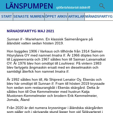
LÄNSPUMPEN
sjöfartshistorisk tidskrift
START
SENASTE NUMREN
ÖPPET ARKIV
ARTIKLAR
MÅNADSFARTYG
MÅNADSFARTYG MAJ 2021
Sunnan II
- Mariehamn. En klassisk Saimenångare på
åländskt vatten sedan hösten 2019.
Hon byggdes 1906 i Varkaus och tillhörde från 1914 Saiman
Höyrylaiva OY med namnet
Imatra II
. År 1966 döptes hon om
till
Lappeenranta
och 1967 såldes hon till Saiman Laivamatkat
OY. År 1976 blev hon omdöpt till
Louhivesi
. På vintern 1983
blev fartygets ångmaskin ersatt med en dieselmaskin och
samtidigt återfick hon namnet
Imatra II
.
År 1992 såldes hon till, Ab Shiprest Lenator Oy, Ekenäs och
blev här omdöpt till
Sunnan II
. Fram till hösten 2019 kryssade
hon sedan som restaurangbåt i Ekenäs skärgård. Detta år
såldes hon till Ove Kemmelmeier med hustrun Katja
Mustonen-Kemmelmeier och brodern Erik Kemmelmeier,
Jomala, Åland
Från 2020 är det numera kryssningar i åländska skärgården
som gäller och i skrivande stund ligger hon vid Sjökvarteret i